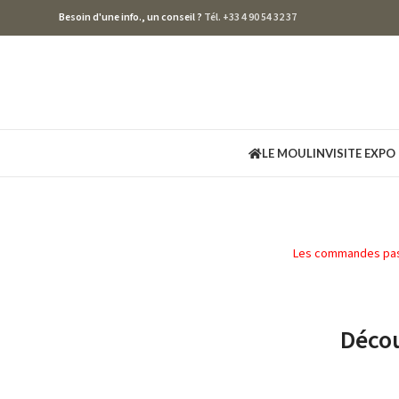
Besoin d'une info., un conseil ?
Tél. +33 4 90 54 32 37
LE MOULIN
VISITE EXPO
Les commandes passée
Décou