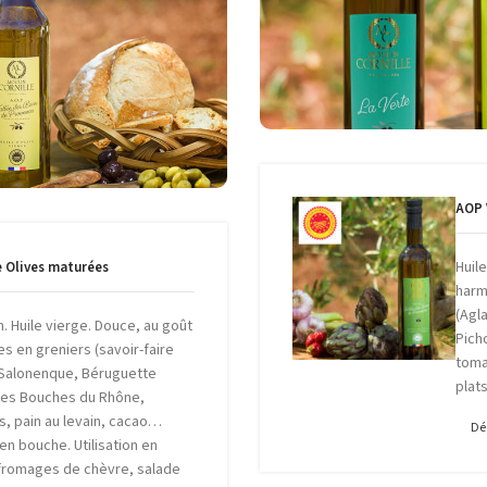
t des huiles d’olive au goût à
On la remarque à la pr
t maturées pendant 3 à 8 jours,
Parmi les emblématiques huiles
ction. Elles délivrent des notes
des Baux de Provenc
aut cuit.
eur exceptionnelle. Ses arômes
s lui confèrent une texture
e piquant.
AOP 
Huil
e Olives maturées
harm
(Agl
n. Huile vierge. Douce, au goût
Pich
es en greniers (savoir-faire
toma
. Salonenque, Béruguette
plat
des Bouches du Rhône,
s, pain au levain, cacao…
Dé
en bouche. Utilisation en
 fromages de chèvre, salade