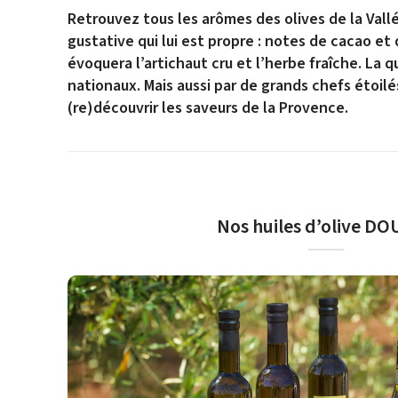
Retrouvez tous les arômes des olives de la Vall
gustative qui lui est propre : notes de cacao et 
évoquera l’artichaut cru et l’herbe fraîche. La 
nationaux. Mais aussi par de grands chefs étoilé
(re)découvrir les saveurs de la Provence.
Nos huiles d’olive D
Une huile d’olive douce souligne délicatement la saveur de
délicate et présente peu ou pas d’amertu
Elle s’exprimera à la fois sur du chaud ou du froid, avec 
une longueur en bouche exceptio
Parmi les emblématiques huiles olive douces du Moulin Cor