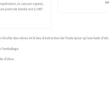
Dé
empérature, la cuisson vapeur,
 Son point de fumée est à 190°.
de récolte des olives et le lieu d’extraction de l’huile (pour qu’une huile d’o
e l’emballage.
e d’olive :