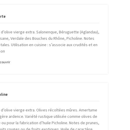
erte
e d’olive vierge extra. Salonenque, Béruguette (Aglandau),
sane, Verdale des Bouches du Rhône, Picholine. Notes
ales. Utilisation en cuisine : s’associe aux crudités et en
son
couvrir
oline
e d’olive vierge extra. Olives récoltées mûres. Amertume
égère ardence. Variété rustique utilisée comme olives de
 ou pour la fabrication d’huile Picholine. Notes de prunes,
ruits rouges ou de fruits exotiques. Huile de caractère.