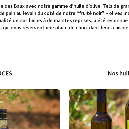
ée des Baux avec notre gamme d’huile d’olive. Tels de gran
de pain au levain du coté de notre “fruité noir” – olives m
qualité de nos huiles à de maintes reprises, a été reconnue
s qui nous réservent une place de choix dans leurs cuisine
OUCES
Nos hui
 votre plat. Elle est subtile,
me ou d’ardence.
Une huile d’olive de car
une belle présence des arômes et
Cette huile est extraite d’o
nnelle.
présenter une amertume lé
nille, on retrouve l’AOP Vallée
herbacées,