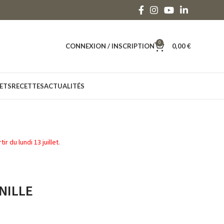
0
CONNEXION / INSCRIPTION
0,00
€
ETS
RECETTES
ACTUALITÉS
 du lundi 13 juillet.
RNILLE