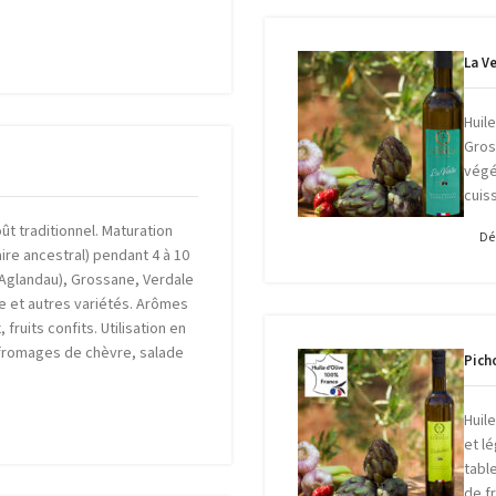
La V
Huil
Gros
végét
cuis
ût traditionnel. Maturation
Dé
aire ancestral) pendant 4 à 10
(Aglandau), Grossane, Verdale
e et autres variétés. Arômes
fruits confits. Utilisation en
 fromages de chèvre, salade
Pich
Huil
et l
table
de f