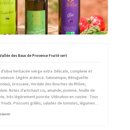
emière inhalation, elle donne du tonus à vos plats.
 de caractère du Moulin Cornille, on retrouve l’AOP Vallée
e Fruité vert, la Verte, la Picholine et la Bio.
Vallée des Baux de Provence Fruité vert
e d’olive herbacée vierge extra. Délicate, complexe et
onieuse. Légère ardence. Salonenque, Béruguette
andau), Grossane, Verdale des Bouches du Rhône,
oline. Notes d’artichaut cru, amande, pomme, feuille de
te, très légèrement poivrée. Utilisation en cuisine : Tous
s froids. Poissons grillés, salades de tomates, légumes…
couvrir