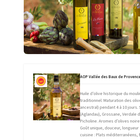
des Baux de Provence olives maturées ou La noire. Ce son
l’ancienne. Elles sont issues d’olives qui sont stockées e
dans des conditions appropriées et maîtrisées, avant extra
de pate d’olive, de cacao ou d’artich
L’huile d’olive de grossane est un fruité vert d’une douc
beurrés, herbacés, de pamplemousse ou de fruits rouge
onctueuse avec peu d’amertume et d
AOP Vallée des Baux de Provenc
Huile d’olive historique du mouli
traditionnel. Maturation des oliv
ancestral) pendant 4 à 10 jours
(Aglandau), Grossane, Verdale 
Picholine. Aromes d’olives noire
Goût unique, douceur, longueur 
cuisine : Plats méditerranéens,