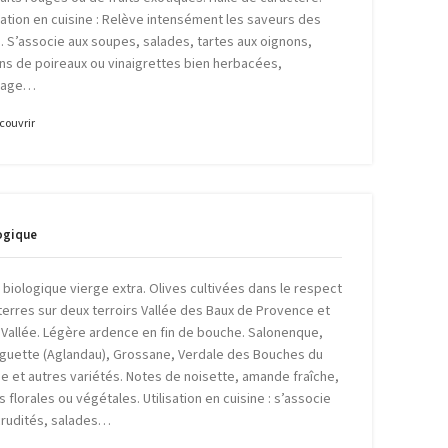
isation en cuisine : Relève intensément les saveurs des
s. S’associe aux soupes, salades, tartes aux oignons,
ins de poireaux ou vinaigrettes bien herbacées,
mage…
couvrir
ogique
e biologique vierge extra. Olives cultivées dans le respect
terres sur deux terroirs Vallée des Baux de Provence et
 Vallée. Légère ardence en fin de bouche. Salonenque,
guette (Aglandau), Grossane, Verdale des Bouches du
e et autres variétés. Notes de noisette, amande fraîche,
 florales ou végétales. Utilisation en cuisine : s’associe
crudités, salades…