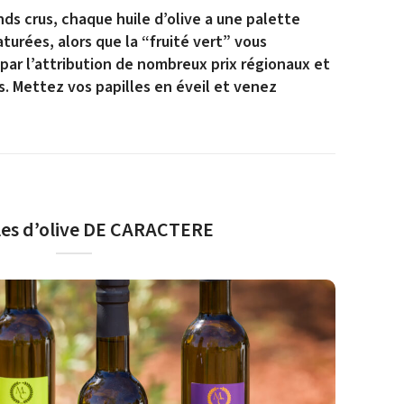
ds crus, chaque huile d’olive a une palette
aturées, alors que la “fruité vert” vous
 par l’attribution de nombreux prix régionaux et
s. Mettez vos papilles en éveil et venez
les d’olive DE CARACTERE
actère est puissante et intense, c’est un fruité vert.
lives fraîches, récoltées en cours de maturité. Elle peut
gère à moyenne, les notes gustatives sont végétales,
 feuilles de tomates ou artichaut cru.