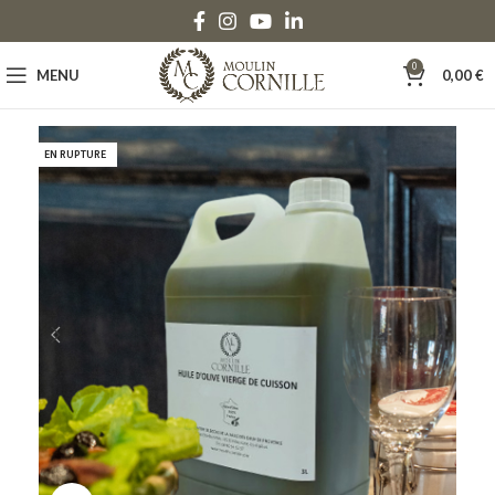
0
MENU
0,00
€
EN RUPTURE