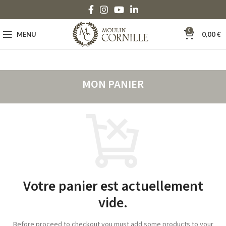
0
MENU
0,00
€
MON PANIER
Votre panier est actuellement
vide.
Before proceed to checkout you must add some products to your