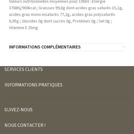
Valeurs nutritionnelles moyennes pour 100ml : Energie
3768Kj/900kcal ; Graisses 99,8g dont acides gras saturés 15,1g,
acides gras mono-insaturés 77,2g, acides gras polysaturés
6,95g ; Glucides 0g dont sucres 0g, Protéines 0g ; Sel 0g ;
Vitamine E 25mg
INFORMATIONS COMPLÉMENTAIRES
SERVICES CLIENTS
INFORMATIONS PRATIQUES
SUIVEZ-NOUS
NOUS CONTACTER !