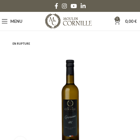
0
MENU
0,00
€
EN RUPTURE