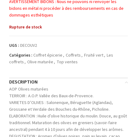
AVERTISSEMENT BIDONS : Nous ne pouvons ni renvoyer les
bidons en métal ni procéder à des remboursements en cas de
dommages esthétiques
Rupture de stock
UGS :
DECOUV2
Catégories :
Coffret épicerie
,
Coffrets
,
Fruité vert
,
Les
coffrets
,
Olive maturée
,
Top ventes
DESCRIPTION
AOP Olives maturées
TERROIR : A.O.P. Vallée des Baux-de-Provence.
VARIETES D’OLIVES : Salonenque, Béruguette (Aglandau),
Grossane et Verdale des Bouches du-Rhône, Picholine.
ELABORATION : Huile d’olive historique du moulin. Douce, au goût
traditionnel. Maturation des olives en greniers (savoir-faire
ancestral) pendant 4 à 10 jours afin de développer les arômes.
DEGUSTATION : Aromes d’olives noires, pain au levain, cacao…