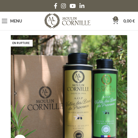
0
MENU
0,00
€
EN RUPTURE