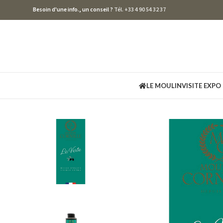
Besoin d'une info., un conseil ?
Tél. +33 4 90 54 32 37
LE MOULIN
VISITE EXPO