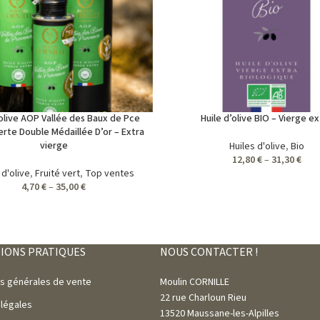
’olive AOP Vallée des Baux de Pce
Huile d’olive BIO – Vierge ex
rte Double Médaillée D’or – Extra
vierge
Huiles d'olive
,
Bio
12,80
€
–
31,30
€
 d'olive
,
Fruité vert
,
Top ventes
4,70
€
–
35,00
€
IONS PRATIQUES
NOUS CONTACTER !
ns générales de vente
Moulin CORNILLE
22 rue Charloun Rieu
 légales
13520 Maussane-les-Alpilles