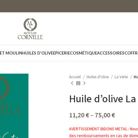
 ET MOULIN
HUILES D’OLIVE
EPICERIE
COSMÉTIQUE
ACCESSOIRES
COFFR
Accueil
Huiles d'olive
La Verte
Hu
Huile d’olive La
11,20
€
–
75,00
€
AVERTISSEMENT BIDONS METAL : Nous n
des remboursements en cas de dom