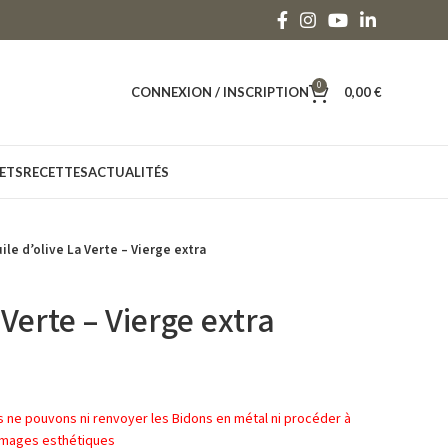
0
CONNEXION / INSCRIPTION
0,00
€
ETS
RECETTES
ACTUALITÉS
ile d’olive La Verte – Vierge extra
 Verte – Vierge extra
e pouvons ni renvoyer les Bidons en métal ni procéder à
mages esthétiques