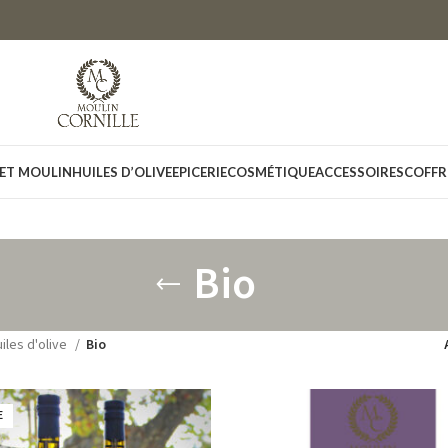
 ET MOULIN
HUILES D’OLIVE
EPICERIE
COSMÉTIQUE
ACCESSOIRES
COFFR
Bio
iles d'olive
Bio
E