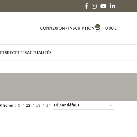
0
CONNEXION / INSCRIPTION
0,00
€
ETS
RECETTES
ACTUALITÉS
Afficher
9
12
18
24