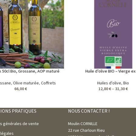
 x 50cl Bio, Grossane, AOP maturé
Huile d’olive BIO – Vierge ex
ossane
,
Olive maturée
,
Coffrets
Huiles d'olive
,
Bio
66,00
€
12,80
€
–
31,30
€
IONS PRATIQUES
NOUS CONTACTER !
ns générales de vente
Moulin CORNILLE
22 rue Charloun Rieu
 légales