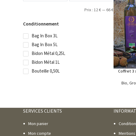
Prix :
12
€
—
66
€
Conditionnement
Bag In Box 3L
Bag In Box 5L
Bidon Métal 0,25L
Bidon Métal 1L
Bouteille 0,50L
Coffret 3
Bio
,
Gr
SERVICES CLIENTS
INFORMAT
Mon panier
Conditio
Mon compte
Mentions