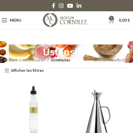
0
MENU
0,00
€
Ustensiles
Accueil
Accessoires
Ustensiles
12 résultats affichés
Afficher les filtres