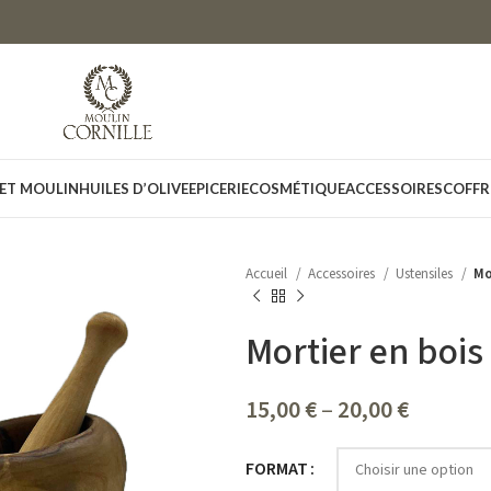
 ET MOULIN
HUILES D’OLIVE
EPICERIE
COSMÉTIQUE
ACCESSOIRES
COFFR
Accueil
Accessoires
Ustensiles
Mo
Mortier en bois 
15,00
€
–
20,00
€
FORMAT