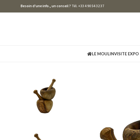
Besoin d'une info., un conseil ?
Tél. +33 4 90 54 32 37
LE MOULIN
VISITE EXPO