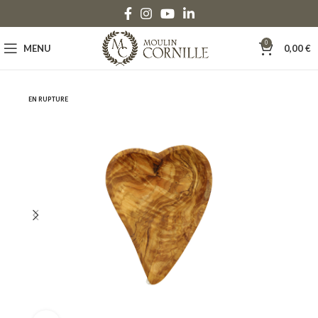
0
MENU
0,00
€
EN RUPTURE