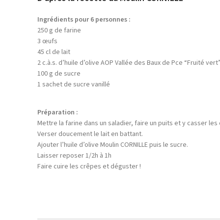
Ingrédients pour 6 personnes :
250 g de farine
3 œufs
45 cl de lait
2 c.à.s. d’huile d’olive AOP Vallée des Baux de Pce “Fruité vert
100 g de sucre
1 sachet de sucre vanillé
Préparation :
Mettre la farine dans un saladier, faire un puits et y casser l
Verser doucement le lait en battant.
Ajouter l’huile d’olive Moulin CORNILLE puis le sucre.
Laisser reposer 1/2h à 1h
Faire cuire les crêpes et déguster !