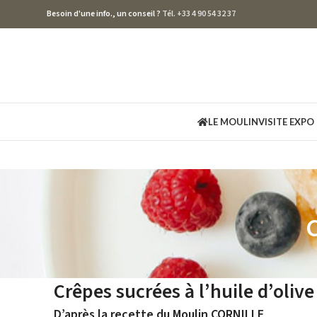
Besoin d'une info., un conseil ?
Tél. +33 4 90 54 32 37
LE MOULIN
VISITE EXPO
C
Crêpes sucrées à l’huile d’olive
D’après la recette du Moulin CORNILLE