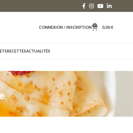
0
CONNEXION / INSCRIPTION
0,00
€
ETS
RECETTES
ACTUALITÉS
ve