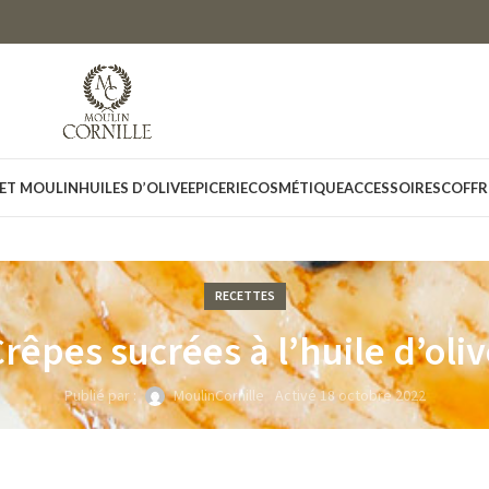
 ET MOULIN
HUILES D’OLIVE
EPICERIE
COSMÉTIQUE
ACCESSOIRES
COFFR
RECETTES
rêpes sucrées à l’huile d’oli
Publié par :
MoulinCornille
Activé 18 octobre 2022