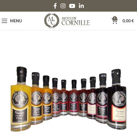
0
MENU
0,00
€