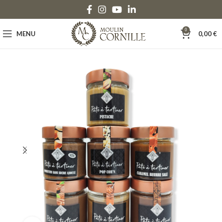
0
MENU
0,00
€