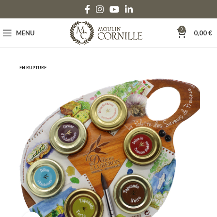
0
MENU
0,00
€
EN RUPTURE