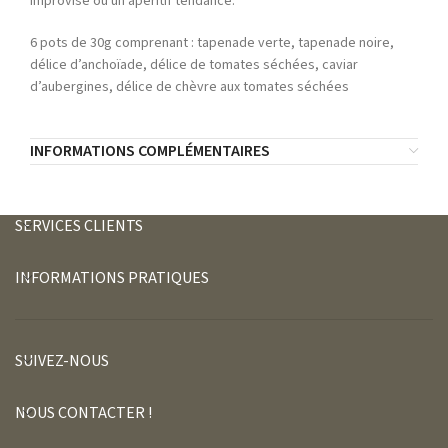
improvisé ou un apéritif tendance.
6 pots de 30g comprenant : tapenade verte, tapenade noire,
délice d’anchoïade, délice de tomates séchées, caviar
d’aubergines, délice de chèvre aux tomates séchées
INFORMATIONS COMPLÉMENTAIRES
SERVICES CLIENTS
INFORMATIONS PRATIQUES
SUIVEZ-NOUS
NOUS CONTACTER !