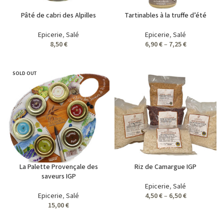
Pâté de cabri des Alpilles
Tartinables à la truffe d’été
Epicerie
,
Salé
Epicerie
,
Salé
8,50
€
6,90
€
–
7,25
€
SOLD OUT
La Palette Provençale des
Riz de Camargue IGP
saveurs IGP
Epicerie
,
Salé
Epicerie
,
Salé
4,50
€
–
6,50
€
15,00
€