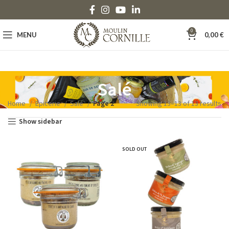
0
MENU
0,00
€
Salé
Home
Epicerie
Salé
Page 2
Showing 13–13 of 13 results
Show sidebar
SOLD OUT