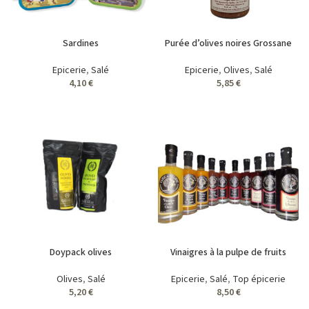
Sardines
Purée d’olives noires Grossane
Epicerie
,
Salé
Epicerie
,
Olives
,
Salé
4,10
€
5,85
€
Doypack olives
Vinaigres à la pulpe de fruits
Olives
,
Salé
Epicerie
,
Salé
,
Top épicerie
5,20
€
8,50
€