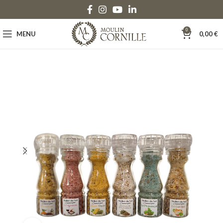
0
MENU
0,00
€