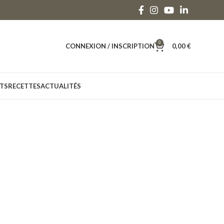
0
CONNEXION / INSCRIPTION
0,00
€
TS
RECETTES
ACTUALITÉS