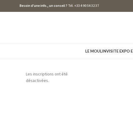
Besoin d'une info., un conseil ?
Tél. +33 4 90 54 32 37
LE MOULIN
VISITE EXPO 
Les inscriptions ont été
désactivées.