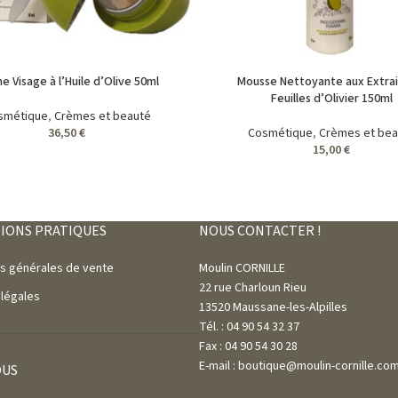
e Visage à l’Huile d’Olive 50ml
Mousse Nettoyante aux Extrai
Feuilles d’Olivier 150ml
smétique
,
Crèmes et beauté
36,50
€
Cosmétique
,
Crèmes et bea
15,00
€
IONS PRATIQUES
NOUS CONTACTER !
ns générales de vente
Moulin CORNILLE
22 rue Charloun Rieu
 légales
13520 Maussane-les-Alpilles
Tél. : 04 90 54 32 37
Fax : 04 90 54 30 28
E-mail : boutique@moulin-cornille.co
OUS