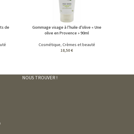
ts de
Gommage visage à l’huile d’olive « Une
olive en Provence » 90ml
uté
Cosmétique
,
Crèmes et beauté
18,50
€
NOUS TROUVER !
m