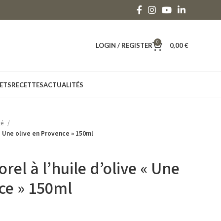
0
LOGIN / REGISTER
0,00
€
ETS
RECETTES
ACTUALITÉS
té
« Une olive en Provence » 150ml
l à l’huile d’olive « Une
ce » 150ml