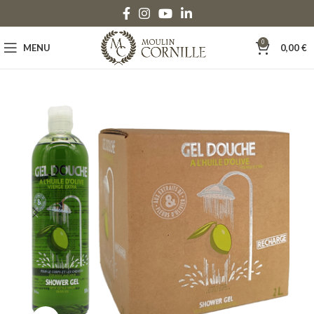
0
MENU
0,00
€