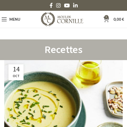
0
MENU
0,00
€
Recettes
14
OCT