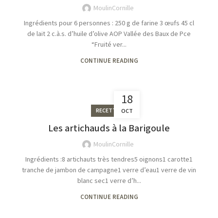
MoulinCornille
Ingrédients pour 6 personnes : 250 g de farine 3 œufs 45 cl
de lait 2 c.à.s. d’huile d’olive AOP Vallée des Baux de Pce
“Fruité ver...
CONTINUE READING
18
RECETTES
OCT
Les artichauds à la Barigoule
MoulinCornille
Ingrédients :8 artichauts très tendres5 oignons1 carotte1
tranche de jambon de campagne1 verre d’eau1 verre de vin
blanc sec1 verre d’h...
CONTINUE READING