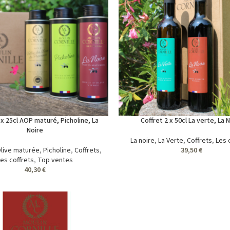
 x 25cl AOP maturé, Picholine, La
Coffret 2 x 50cl La verte, La 
Noire
La noire
,
La Verte
,
Coffrets
,
Les 
live maturée
,
Picholine
,
Coffrets
,
39,50
€
Les coffrets
,
Top ventes
40,30
€