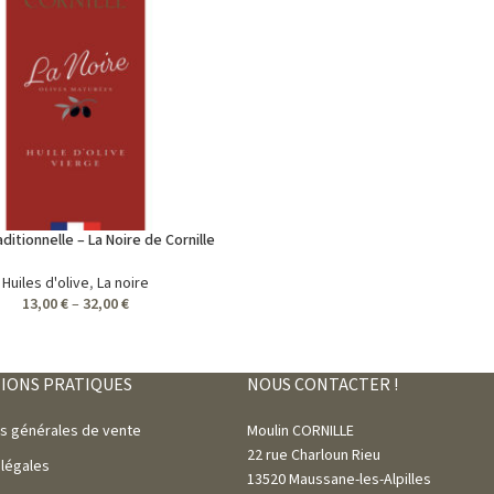
ditionnelle – La Noire de Cornille
Huiles d'olive
,
La noire
13,00
€
–
32,00
€
IONS PRATIQUES
NOUS CONTACTER !
ns générales de vente
Moulin CORNILLE
22 rue Charloun Rieu
 légales
13520 Maussane-les-Alpilles