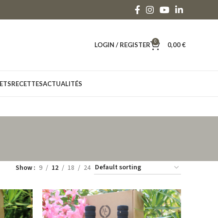
0
LOGIN / REGISTER
0,00
€
ETS
RECETTES
ACTUALITÉS
Show
9
12
18
24