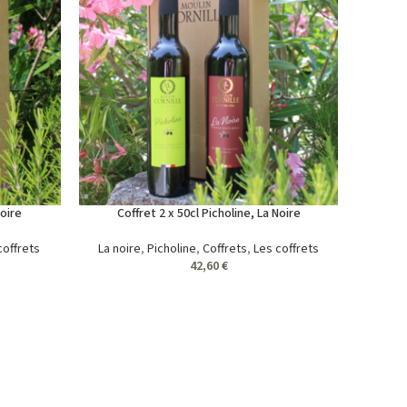
Noire
Coffret 2 x 50cl Picholine, La Noire
coffrets
La noire
,
Picholine
,
Coffrets
,
Les coffrets
42,60
€