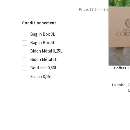
Price:
13
€
—
43
€
Conditionnement
Bag In Box 3L
Bag In Box 5L
Bidon Métal 0,25L
Bidon Métal 1L
Bouteille 0,50L
Coffret 3
Flacon 0,25L
La noire
,
O