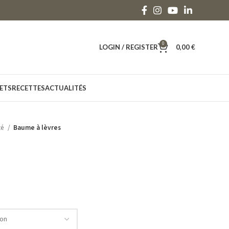
0
LOGIN / REGISTER
0,00
€
ETS
RECETTES
ACTUALITÉS
té
Baume à lèvres