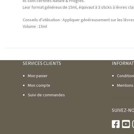
Ils sont certifiés Nature & Progrès.
Leur format généreux de 15ml, équivaut à 3 sticks à lèvres cla
Conseils d’utilisation : Appliquer généreusement sur les lèvr
Volume : 15ml
SERVICES CLIENTS
INFORMAT
Mon panier
Conditio
Mon compte
Mentions
Suivi de commandes
SUIVEZ-N