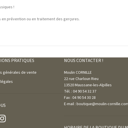
ssiques !
es en prévention ou en traitement des gerçures.
IONS PRATIQUES
NOUS CONTACTER !
ns générales de vente
Moulin CORNILLE
22 rue Charloun Rieu
 légales
13520 Maussane-les-Alpilles
Tél. : 04 90 54 32 37
Fax : 04 90 54 30 28
E-mail : boutique@moulin-cornille.co
OUS
HORAIRE DE LA BOUTIQUE DU 